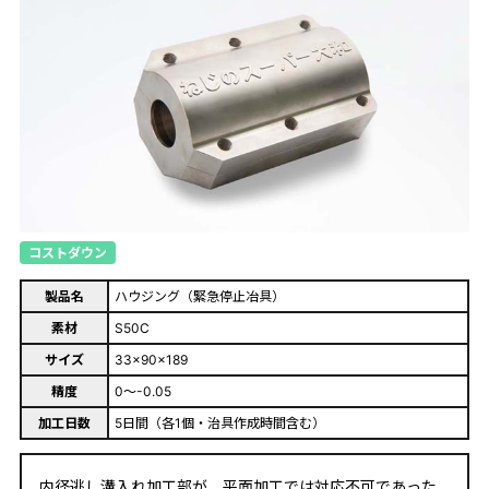
コストダウン
製品名
ハウジング（緊急停止冶具）
素材
S50C
サイズ
33×90×189
精度
0～-0.05
加工日数
5日間（各1個・治具作成時間含む）
内径逃し溝入れ加工部が、平面加工では対応不可であった