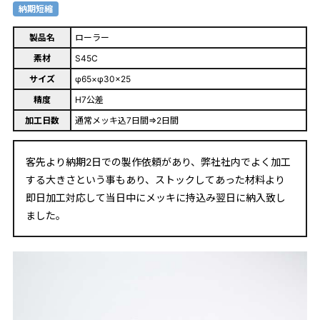
納期短縮
製品名
ローラー
素材
S45C
サイズ
φ65×φ30×25
精度
H7公差
加工日数
通常メッキ込7日間⇒2日間
客先より納期2日での製作依頼があり、弊社社内でよく加工
する大きさという事もあり、ストックしてあった材料より
即日加工対応して当日中にメッキに持込み翌日に納入致し
ました。