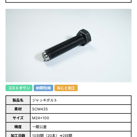
コストダウン
納期短縮
ねじと加工
製品名
ジャッキボルト
素材
SCM435
サイズ
M24×100
精度
一般公差
加工日数
10日間（20本）⇒2日間