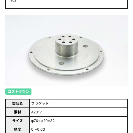
コストダウン
製品名
ブラケット
素材
A2017
サイズ
φ70×φ20×32
精度
0～0.03