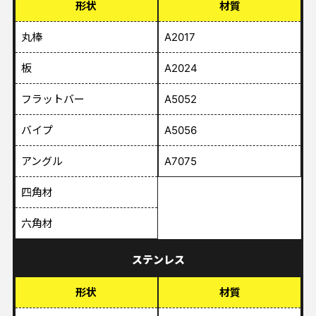
形状
材質
丸棒
A2017
板
A2024
フラットバー
A5052
バイプ
A5056
アングル
A7075
四角材
六角材
ステンレス
形状
材質