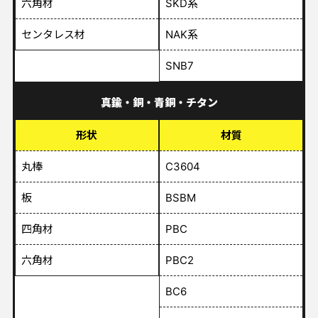
六角材
SKD系
センタレス材
NAK系
SNB7
真鍮・銅・青銅・チタン
形状
材質
丸棒
C3604
板
BSBM
四角材
PBC
六角材
PBC2
BC6