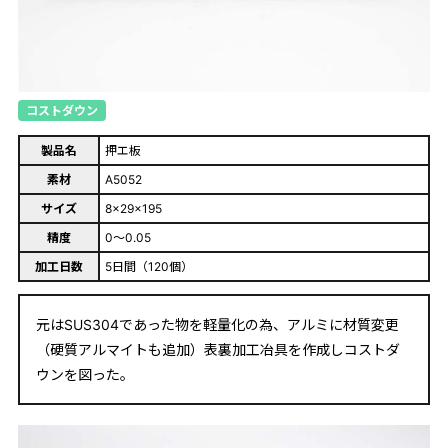
コストダウン
製品名
押エ板
素材
A5052
サイズ
8×29×195
精度
0～0.05
加工日数
5日間（120個）
元はSUS304であった物を軽量化の為、アルミに材質変更
（硬質アルマイトも追加）表裏加工冶具を作成しコストダ
ウンを図った。