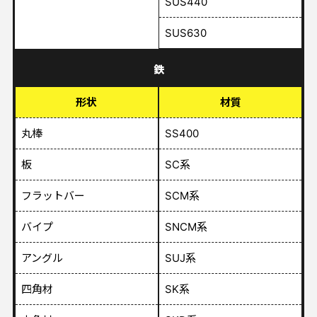
SUS440
SUS630
鉄
形状
材質
丸棒
SS400
板
SC系
フラットバー
SCM系
バイプ
SNCM系
アングル
SUJ系
四角材
SK系