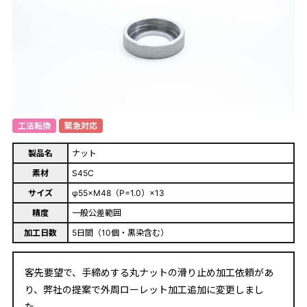
工法転換
緊急対応
製品名
ナット
素材
S45C
サイズ
φ55×M48（P=1.0）×13
精度
一般公差範囲
加工日数
5日間（10個・黒染含む）
客先要望で、手締めする丸ナットの滑り止め加工依頼があ
り、弊社の提案で外周ローレット加工追加に変更しまし
た。