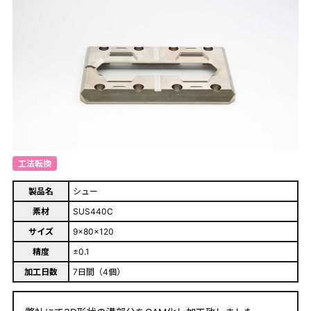
工法転換
製品名
シュー
素材
SUS440C
サイズ
9×80×120
精度
±0.1
加工日数
7日間（4個）