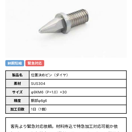
納期短縮
緊急対応
製品名
位置決めピン（ダイヤ）
素材
SUS304
サイズ
φ9XM6（P=1.0）×30
精度
胴部φ6g6
加工日数
1日（1個）
客先より緊急対応依頼。材料持込で特急加工対応可能か依