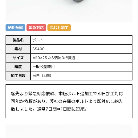
納期短縮
緊急対応
ねじと加工
製品名
ボルト
素材
SS400
サイズ
M10×25 ネジ部φ3ｷﾘ貫通
精度
一般公差範囲
加工日数
当日（4個）
客先より緊急対応依頼、市販ボルト追加工で即日加工対応
可能か依頼があり、弊社の在庫のボルトより即対応し納入
致しました。通常7日間⇒1日間に短縮。