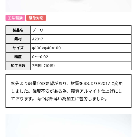
工法転換
緊急対応
製品名
プーリー
素材
A2017
サイズ
φ100×φ40×100
精度
0～-0.02
加工日数
7日間（10個）
客先より軽量化の要望があり、材質をSSよりA2017に変更
しました。強度不安がある為、硬質アルマイト仕上げにし
ております。両つば部薄い為加工に苦労しました。