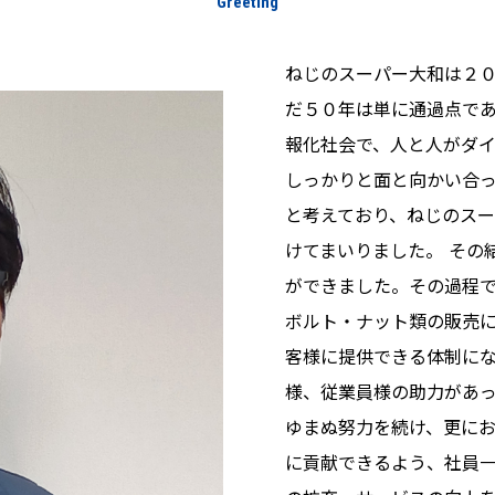
Greeting
ねじのスーパー大和は２
だ５０年は単に通過点であ
報化社会で、人と人がダ
しっかりと面と向かい合
と考えており、ねじのス
けてまいりました。 その
ができました。その過程
ボルト・ナット類の販売
客様に提供できる体制に
様、従業員様の助力があ
ゆまぬ努力を続け、更に
に貢献できるよう、社員